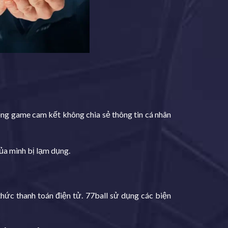
ổng game cam kết không chia sẻ thông tin cá nhân
ủa mình bị lạm dụng.
ức thanh toán điện tử. 77ball sử dụng các biện