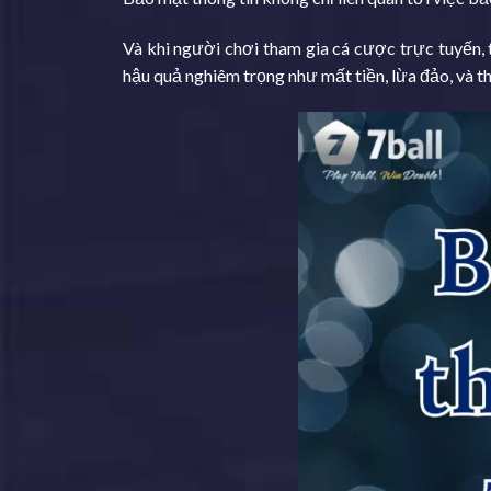
Và khi người chơi tham gia cá cược trực tuyến, th
hậu quả nghiêm trọng như mất tiền, lừa đảo, và t