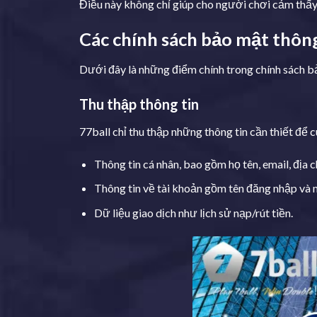
Điều này không chỉ giúp cho người chơi cảm thấy 
Các chính sách bảo mật thông
Dưới đây là những điểm chính trong chính sách b
Thu thập thông tin
77ball chỉ thu thập những thông tin cần thiết để
Thông tin cá nhân, bao gồm họ tên, email, địa ch
Thông tin về tài khoản gồm tên đăng nhập và 
Dữ liệu giao dịch như lịch sử nạp/rút tiền.