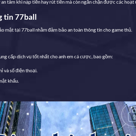
an tâm khi nạp tiền hay rút tiền mà còn ngăn chặn được các hoạt 
 tin 77ball
ảo mật tại 77ball nhằm đảm bảo an toàn thông tin cho game thủ.
 cung cấp dịch vụ tốt nhất cho anh em cá cược, bao gồm:
ỉ và số điện thoại.
mật khẩu.