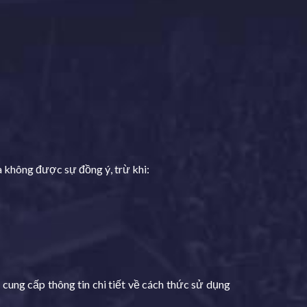
à không được sự đồng ý, trừ khi:
cung cấp thông tin chi tiết về cách thức sử dụng