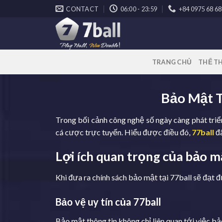
Skip
CONTACT
06:00 - 23:59
+84 0975 68 68
to
content
TRANG CHỦ
THỂ T
Bảo Mật T
Trong bối cảnh công nghệ số ngày càng phát triể
cá cược trực tuyến. Hiểu được điều đó,
77ball
đã
Lợi ích quan trọng của bảo m
Khi đưa ra chính sách bảo mật tại 77ball sẽ đạt đ
Bảo vệ uy tín của 77ball
Bảo mật thông tin không chỉ liên quan tới việc b